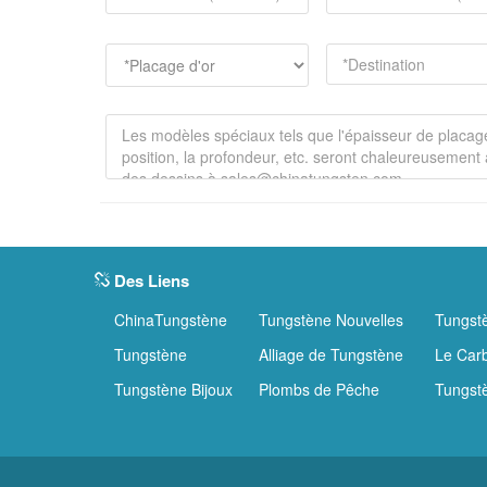
Des Liens
ChinaTungstène
Tungstène Nouvelles
Tungst
Tungstène
Alliage de Tungstène
Le Car
Tungstène Bijoux
Plombs de Pêche
Tungst