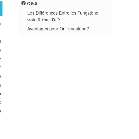
Q&A
Les Différences Entre les Tungstène
Gold & réel d'or?
e
Avantages pour Or Tungstène?
r
u
e
e
r
e
a
p
x
s