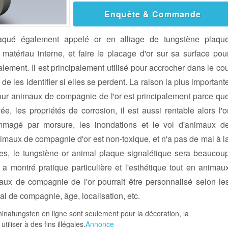
Enquête & Commande
laqué également appelé or en alliage de tungstène plaqu
 matériau interne, et faire le placage d'or sur sa surface pou
nalement. Il est principalement utilisé pour accrocher dans le co
 les identifier si elles se perdent. La raison la plus important
our animaux de compagnie de l'or est principalement parce qu
e, les propriétés de corrosion, il est aussi rentable alors l'o
dommagé par morsure, les inondations et le vol d'animaux d
maux de compagnie d'or est non-toxique, et n'a pas de mal à l
s, le tungstène or animal plaque signalétique sera beaucou
l a montré pratique particulière et l'esthétique tout en animau
aux de compagnie de l'or pourrait être personnalisé selon le
l de compagnie, âge, localisation, etc.
hinatungsten en ligne sont seulement pour la décoration, la
tiliser à des fins illégales.
Annonce