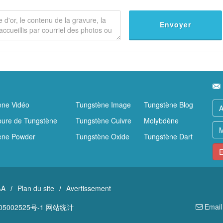
Envoyer
ène Vidéo
Tungstène Image
Tungstène Blog
bure de Tungstène
Tungstène Cuivre
Molybdène
ène Powder
Tungstène Oxide
Tungstène Dart
E
&A
Plan du site
Avertissement
/
/
Email
5002525号-1
网站统计