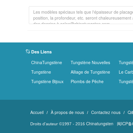
Des Liens
ChinaTungstène
Tungstène Nouvelles
Tungst
Tungstène
Alliage de Tungstène
Le Car
Tungstène Bijoux
Plombs de Pêche
Tungst
Accueil
À propos de nous
Contactez nous
Q
/
/
/
Chinatungsten
闽ICP备0
Droits d'auteur ©1997 - 2016