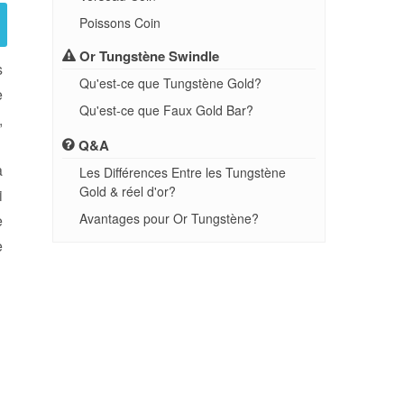
Poissons Coin
Or Tungstène Swindle
s
Qu'est-ce que Tungstène Gold?
e
Qu'est-ce que Faux Gold Bar?
,
Q&A
a
Les Différences Entre les Tungstène
Gold & réel d'or?
i
Avantages pour Or Tungstène?
e
e