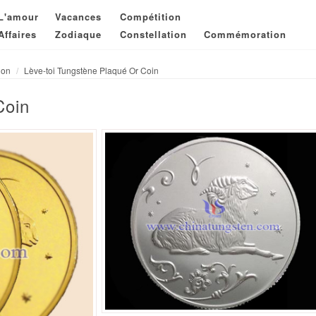
L'amour
Vacances
Compétition
Affaires
Zodiaque
Constellation
Commémoration
ion
Lève-toi Tungstène Plaqué Or Coin
Coin