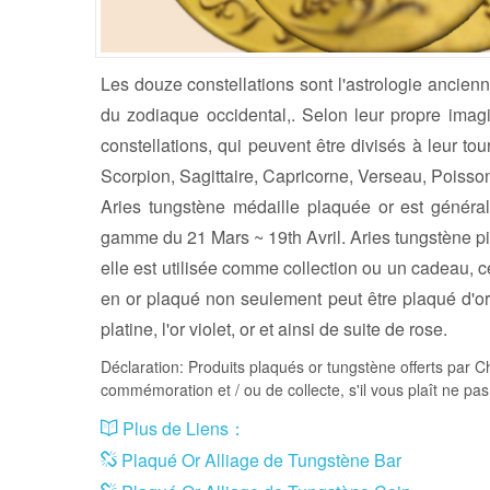
Les douze constellations sont l'astrologie ancien
du zodiaque occidental,. Selon leur propre imagi
constellations, qui peuvent être divisés à leur t
Scorpion, Sagittaire, Capricorne, Verseau, Poisso
Aries tungstène médaille plaquée or est généra
gamme du 21 Mars ~ 19th Avril. Aries tungstène pièc
elle est utilisée comme collection ou un cadeau, c
en or plaqué non seulement peut être plaqué d'or
platine, l'or violet, or et ainsi de suite de rose.
Déclaration: Produits plaqués or tungstène offerts par C
commémoration et / ou de collecte, s'il vous plaît ne pas u
Plus de Liens：
Plaqué Or Alliage de Tungstène Bar