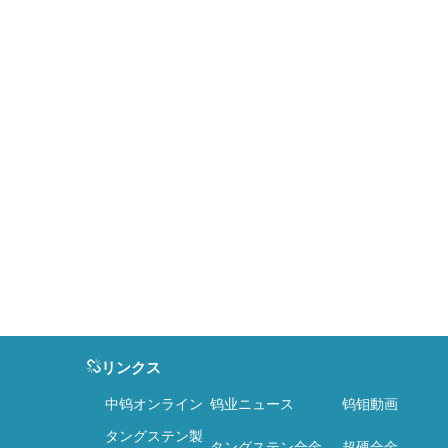
リンクス
中钨オンライン
钨业ニュース
钨钼動画
タングステン製
タングステン合金
超硬合金