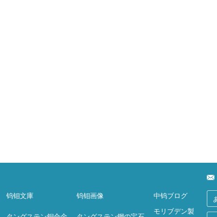
钨钼文庫
钨钼画像
中钨ブログ
モリブデン製
タングステン銅合金
タングステン鋼の宝石