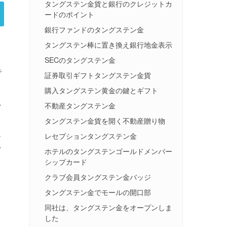
タングステン金貨と銀行のクレジットカ
ードのポイント
銀行ファンドのタングステン金
タングステン棒に置き換え銀行地金表示
よ
SECのタングステン金
で
証券取引ギフトタングステン金貨
購入タングステン黄金の鍵とギフト
ン
不動産タングステン金
ッ
タングステン金貨を開く不動産贈り物
ス
レセプションタングステン金
ン
ホテルのタングステンゴールドメンバー
シップカード
クラブ会員タングステン金バッジ
タングステン金でモールの開口部
同社は、タングステン金をオープンしま
した