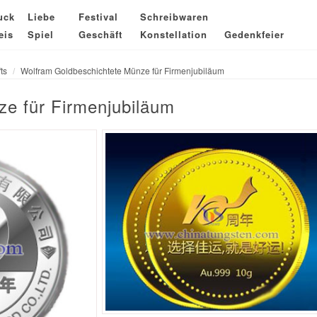
uck
Liebe
Festival
Schreibwaren
eis
Spiel
Geschäft
Konstellation
Gedenkfeier
ts
Wolfram Goldbeschichtete Münze für Firmenjubiläum
e für Firmenjubiläum