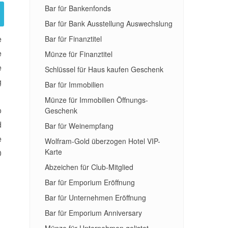
Bar für Bankenfonds
Bar für Bank Ausstellung Auswechslung
e
Bar für Finanztitel
e
Münze für Finanztitel
e
Schlüssel für Haus kaufen Geschenk
g
Bar für Immobilien
Münze für Immobilien Öffnungs-
o
Geschenk
d
Bar für Weinempfang
e
Wolfram-Gold überzogen Hotel VIP-
Karte
0
Abzeichen für Club-Mitglied
Bar für Emporium Eröffnung
Bar für Unternehmen Eröffnung
Bar für Emporium Anniversary