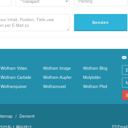
Senden
Wolfram Video
Wolfram Image
Wolfram Blog
Wolfram Carbide
Wolfram-Kupfer
Molybdän
Wolframpulver
Wolframoxid
Wolfram Pfeil
S
itemap
Dementi
/
Email
525号-1
网站统计