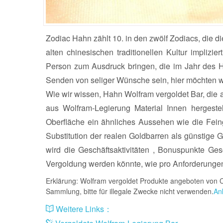
Zodiac Hahn zählt 10. in den zwölf Zodiacs, die d
alten chinesischen traditionellen Kultur implizi
Person zum Ausdruck bringen, die im Jahr des H
Senden von seliger Wünsche sein, hier möchten w
Wie wir wissen, Hahn Wolfram vergoldet Bar, die 
aus Wolfram-Legierung Material Innen hergeste
Oberfläche ein ähnliches Aussehen wie die Feingo
Substitution der realen Goldbarren als günstige 
wird die Geschäftsaktivitäten , Bonuspunkte Ge
Vergoldung werden könnte, wie pro Anforderungen
Erklärung: Wolfram vergoldet Produkte angeboten von C
Sammlung, bitte für illegale Zwecke nicht verwenden.
An
Weitere Links：