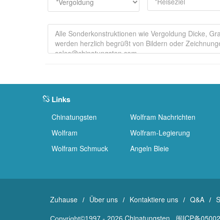
Links
Chinatungsten
Wolfram Nachrichten
Wolfram
Wolfram-Legierung
Wolfram Schmuck
Angeln Bleie
Zuhause
Über uns
Kontaktiere uns
Q&A
S
/
/
/
/
Chinatungsten
闽ICP备05002
Copyright©1997 -
2026