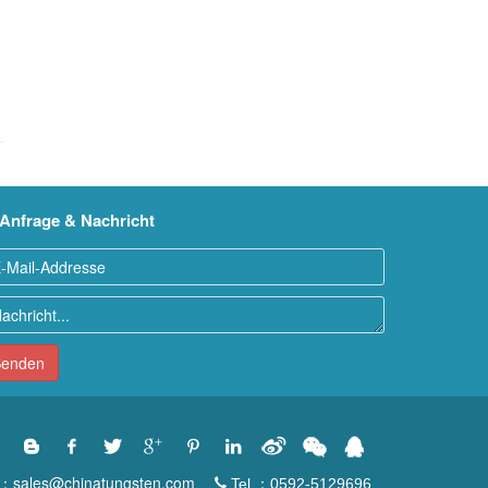
Anfrage & Nachricht
enden
：sales@chinatungsten.com
Tel.：0592-5129696