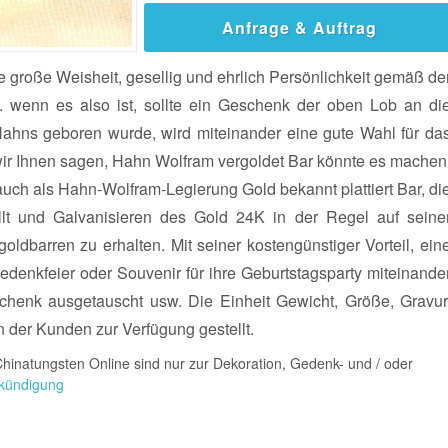
Anfrage & Auftrag
ie große Weisheit, gesellig und ehrlich Persönlichkeit gemäß de
ert. wenn es also ist, sollte ein Geschenk der oben Lob an di
ahns geboren wurde, wird miteinander eine gute Wahl für da
ir Ihnen sagen, Hahn Wolfram vergoldet Bar könnte es machen
auch als Hahn-Wolfram-Legierung Gold bekannt plattiert Bar, di
llt und Galvanisieren des Gold 24K in der Regel auf seine
ldbarren zu erhalten. Mit seiner kostengünstiger Vorteil, ein
Gedenkfeier oder Souvenir für ihre Geburtstagsparty miteinande
schenk ausgetauscht usw. Die Einheit Gewicht, Größe, Gravur
 der Kunden zur Verfügung gestellt.
hinatungsten Online sind nur zur Dekoration, Gedenk- und / oder
kündigung