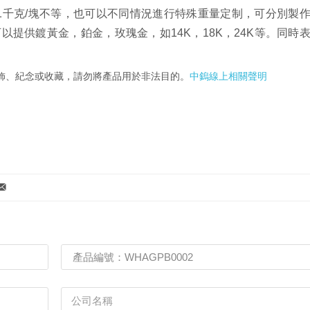
到1千克/塊不等，也可以不同情況進行特殊重量定制，可分別製
提供鍍黃金，鉑金，玫瑰金，如14K，18K，24K等。同時
飾、紀念或收藏，請勿將產品用於非法目的。
中鎢線上相關聲明