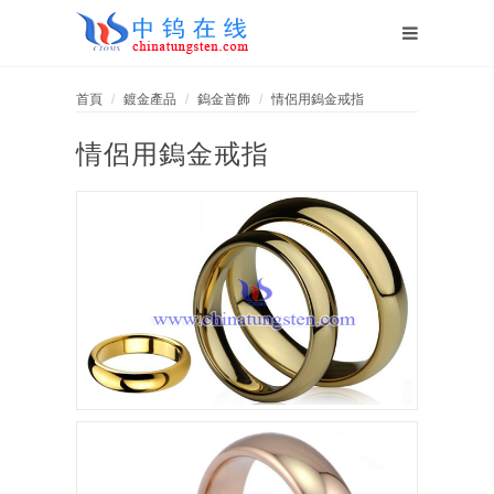
首頁
鍍金產品
鎢金首飾
情侶用鎢金戒指
情侶用鎢金戒指